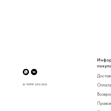
CompanyName
Инфор
покуп
Достав
Оплат
© "НОРА" 2012-2026
Возвра
Правов