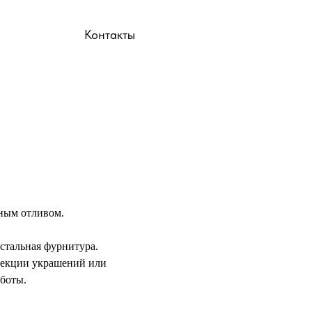
ы
Контакты
тным отливом.
 стальная фурнитура.
лекции украшений или
боты.