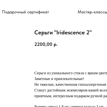
Подарочный сертификат
Мастер-класс
Серьги "Iridescence 2"
2200,00
р.
ДОБАВИТЬ В КОРЗИНУ
Серьги из уникального стекла с ярким цве
Заметные и привлекательные!
Не тяжелые, качественная гипоаллергенная
Станут достойным экземпляром вашей кол
приятным, интересным подарком ручной ра
Размер: серьга 1,8 см / швенза кольцо 3 см