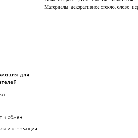
Материалы: декоративное стекло, олово, н
мация для
ателей
ка
а
т и обмен
ая информация