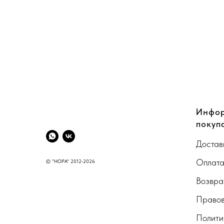
CompanyName
Инфор
покуп
Достав
Оплат
© "НОРА" 2012-2026
Возвра
Правов
Полити