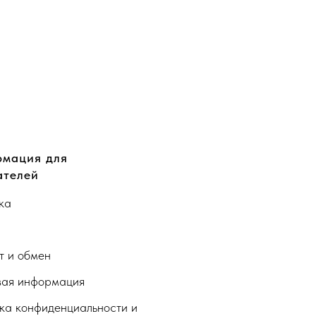
мация для
ателей
ка
а
т и обмен
ая информация
ка конфиденциальности и