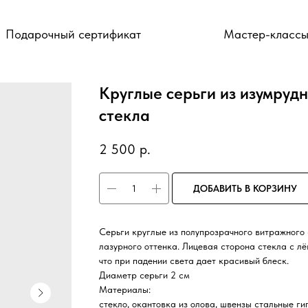
Подарочный сертификат
Мастер-класс
Круглые серьги из изумруд
стекла
2 500
р.
ДОБАВИТЬ В КОРЗИНУ
Серьги круглые из полупрозрачного витражного 
лазурного оттенка. Лицевая сторона стекла с лё
что при падении света дает красивый блеск.
Диаметр серьги 2 см
Материалы:
стекло, окантовка из олова, швензы стальные г