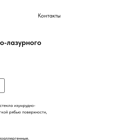
ы
Контакты
но-лазурного
стекла изумрудно-
гкой рябью поверхности,
ипоаллергенные.