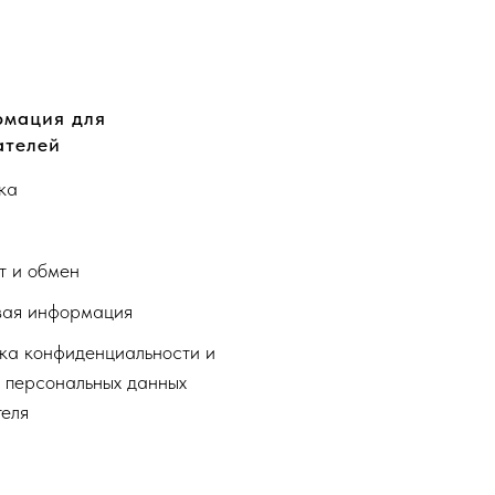
мация для
ателей
ка
а
т и обмен
ая информация
ка конфиденциальности и
 персональных данных
теля