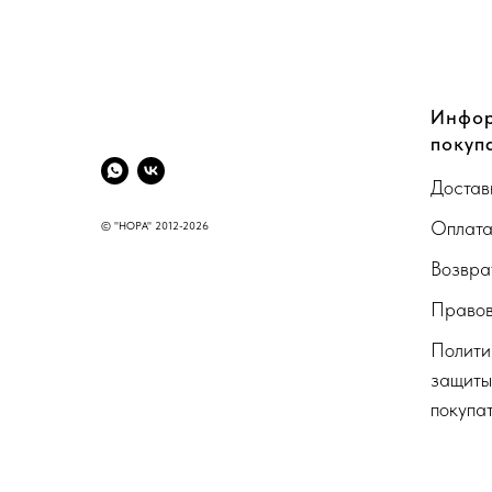
CompanyName
Инфор
покуп
Достав
Оплат
© "НОРА" 2012-2026
Возвра
Правов
Полити
защиты
покупа