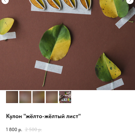
Кулон "жёлто-жёлтый лист"
1 800
р.
2 500
р.