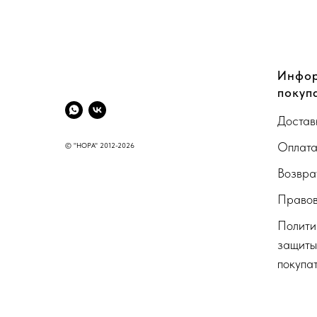
CompanyName
Инфор
покуп
Достав
Оплат
© "НОРА" 2012-2026
Возвра
Правов
Полити
защиты
покупа