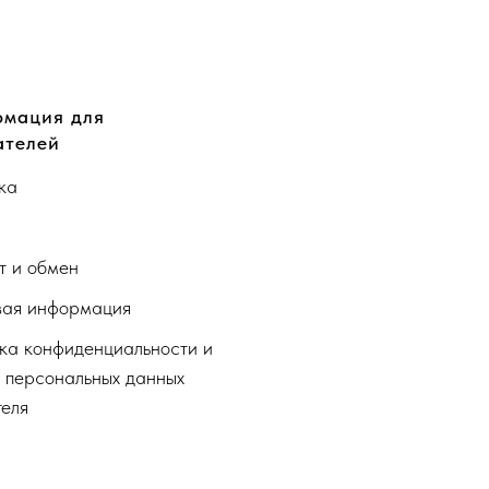
мация для
ателей
ка
а
т и обмен
ая информация
ка конфиденциальности и
 персональных данных
теля