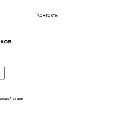
ы
Контакты
иков
веющей стали