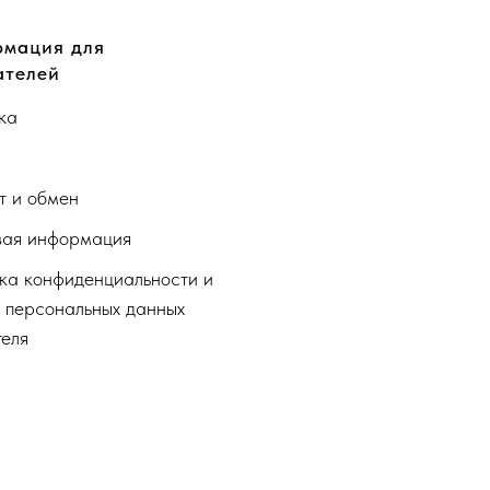
мация для
ателей
ка
а
т и обмен
ая информация
ка конфиденциальности и
 персональных данных
теля