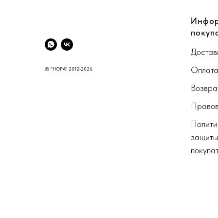
CompanyName
Инфор
покуп
Достав
Оплат
© "НОРА" 2012-2026
Возвра
Правов
Полити
защиты
покупа