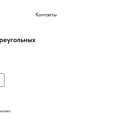
ы
Контакты
треугольных
езает.