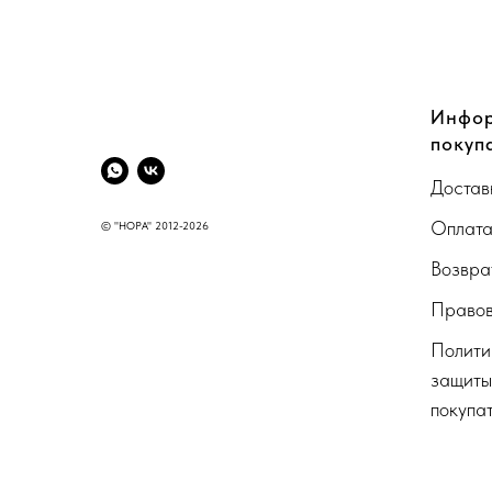
CompanyName
Инфор
покуп
Достав
Оплат
© "НОРА" 2012-2026
Возвра
Правов
Полити
защиты
покупа