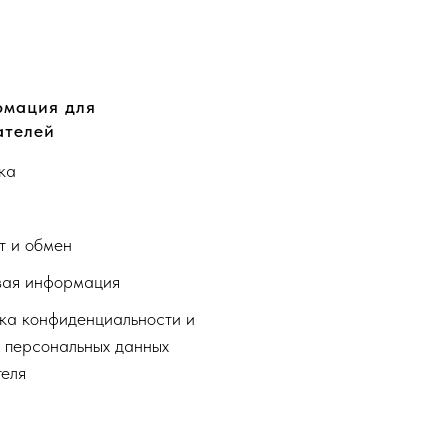
мация для
ателей
ка
а
т и обмен
ая информация
ка конфиденциальности и
 персональных данных
теля