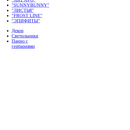
"SUNNYBUNNY"
"ЛИСТЬЯ"
"FROST LINE"
"ЭПИФИТЫ"
Декор
Светильники
Панно с
гербариями