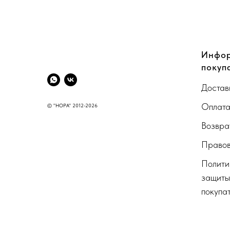
CompanyName
Инфор
покуп
Достав
Оплат
© "НОРА" 2012-2026
Возвра
Правов
Полити
защиты
покупа