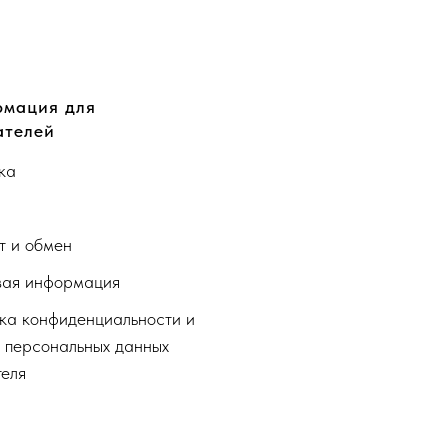
мация для
ателей
ка
а
т и обмен
ая информация
ка конфиденциальности и
 персональных данных
теля