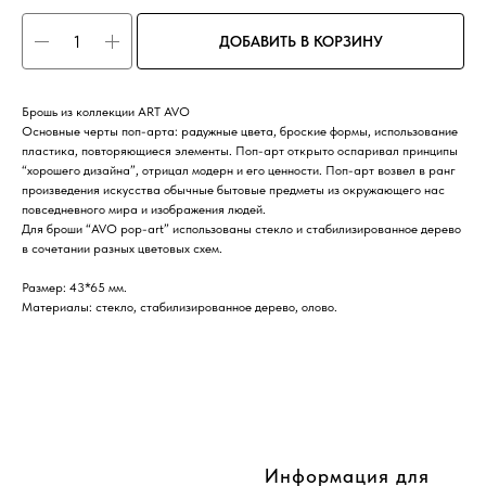
ДОБАВИТЬ В КОРЗИНУ
Брошь из коллекции ART AVO
Основные черты поп-арта: радужные цвета, броские формы, использование
пластика, повторяющиеся элементы. Поп-арт открыто оспаривал принципы
“хорошего дизайна”, отрицал модерн и его ценности. Поп-арт возвел в ранг
произведения искусства обычные бытовые предметы из окружающего нас
повседневного мира и изображения людей.
Для броши “AVO pop-art” использованы стекло и стабилизированное дерево
в сочетании разных цветовых схем.
Размер: 43*65 мм.
Материалы: стекло, стабилизированное дерево, олово.
CompanyName
Информация для